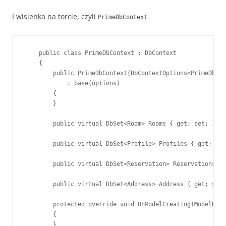
I wisienka na torcie, czyli
PrimeDbContext
    public class PrimeDbContext : DbContext

    {

        public PrimeDbContext(DbContextOptions<PrimeDbCon
            : base(options)

        {

        }

        public virtual DbSet<Room> Rooms { get; set; }

        public virtual DbSet<Profile> Profiles { get; set
        public virtual DbSet<Reservation> Reservations { 
        public virtual DbSet<Address> Address { get; set;
        protected override void OnModelCreating(ModelBuil
        {

        }
