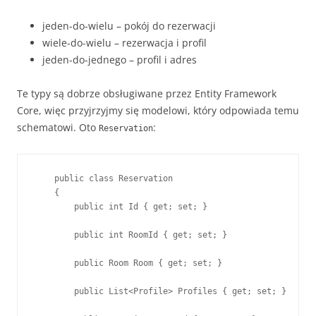
jeden-do-wielu – pokój do rezerwacji
wiele-do-wielu – rezerwacja i profil
jeden-do-jednego – profil i adres
Te typy są dobrze obsługiwane przez Entity Framework
Core, więc przyjrzyjmy się modelowi, który odpowiada temu
schematowi. Oto
:
Reservation
    public class Reservation

    {

        public int Id { get; set; }

        public int RoomId { get; set; }

        public Room Room { get; set; }

        public List<Profile> Profiles { get; set; }
