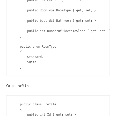
        public int Level { get; set; }

        public RoomType RoomType { get; set; }

        public bool WithBathroom { get; set; }

        public int NumberOfPlacesToSleep { get; set; }

    }

    public enum RoomType

    {

        Standard,

        Suite

    }
Oraz
:
Profile
    public class Profile

    {

        public int Id { get; set; }
