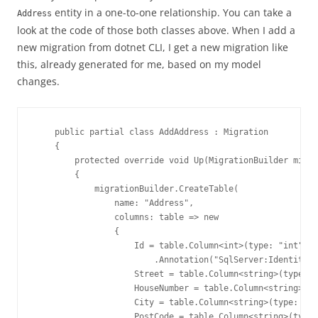
entity in a one-to-one relationship. You can take a
Address
look at the code of those both classes above. When I add a
new migration from dotnet CLI, I get a new migration like
this, already generated for me, based on my model
changes.
    public partial class AddAddress : Migration

    {

        protected override void Up(MigrationBuilder migra
        {

            migrationBuilder.CreateTable(

                name: "Address",

                columns: table => new

                {

                    Id = table.Column<int>(type: "int", n
                        .Annotation("SqlServer:Identity",
                    Street = table.Column<string>(type: "
                    HouseNumber = table.Column<string>(ty
                    City = table.Column<string>(type: "nv
                    PostCode = table.Column<string>(type: