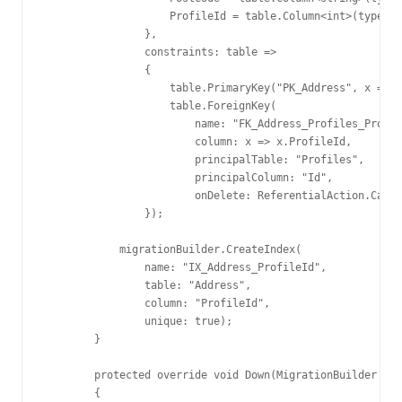
                    ProfileId = table.Column<int>(type: "
                },

                constraints: table =>

                {

                    table.PrimaryKey("PK_Address", x => x
                    table.ForeignKey(

                        name: "FK_Address_Profiles_Profil
                        column: x => x.ProfileId,

                        principalTable: "Profiles",

                        principalColumn: "Id",

                        onDelete: ReferentialAction.Casca
                });

            migrationBuilder.CreateIndex(

                name: "IX_Address_ProfileId",

                table: "Address",

                column: "ProfileId",

                unique: true);

        }

        protected override void Down(MigrationBuilder mig
        {
