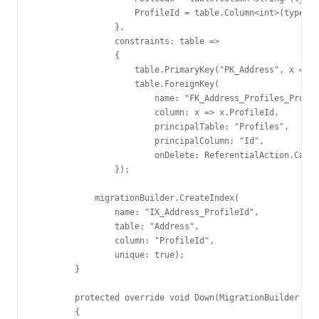
                    ProfileId = table.Column<int>(type: "
                },

                constraints: table =>

                {

                    table.PrimaryKey("PK_Address", x => x
                    table.ForeignKey(

                        name: "FK_Address_Profiles_Profil
                        column: x => x.ProfileId,

                        principalTable: "Profiles",

                        principalColumn: "Id",

                        onDelete: ReferentialAction.Casca
                });

            migrationBuilder.CreateIndex(

                name: "IX_Address_ProfileId",

                table: "Address",

                column: "ProfileId",

                unique: true);

        }

        protected override void Down(MigrationBuilder mig
        {
