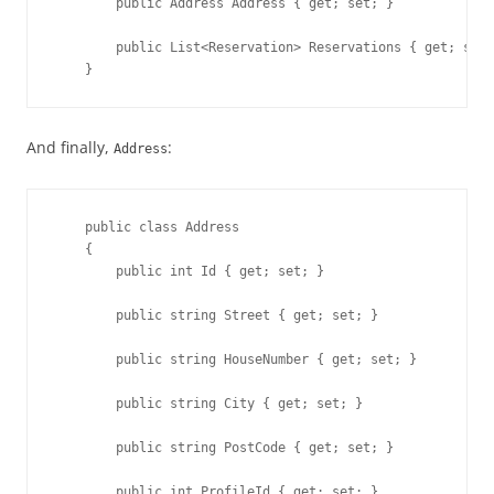
        public Address Address { get; set; }

        public List<Reservation> Reservations { get; set;
    }
And finally,
:
Address
    public class Address

    {

        public int Id { get; set; }

        public string Street { get; set; }

        public string HouseNumber { get; set; }

        public string City { get; set; }

        public string PostCode { get; set; }

        public int ProfileId { get; set; }
