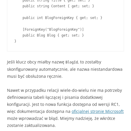
    public string Title { get; set; }

    public string Content { get; set; }

    public int BlogForeignKey { get; set; }

    [ForeignKey("BlogForeignKey")]

    public Blog Blog { get; set; }

}
Jeśli klucz obcy miałby nazwę
, to zostałby
BlogId
skonfigurowany automatycznie, ale nazwa niestandardowa
musi być obsłużona ręcznie.
Nawet w przypadku relacji wiele-do-wielu nie ma potrzeby
definiowania tabeli łączącej i pisania dodatkowej
konfiguracji. Jest to nowa funkcja dostępna od wersji RC1,
więc dokumentacja dostępna na
oficjalnej stronie Microsoft
może wprowadzać w błąd. Miejmy nadzieję, że wkrótce
zostanie zaktualizowana.