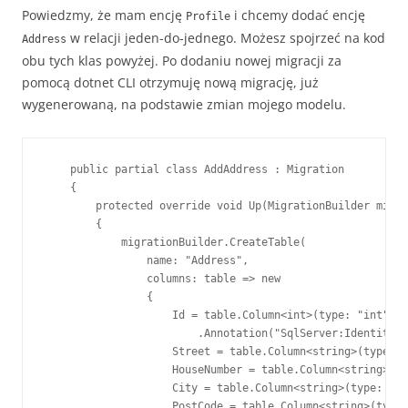
Powiedzmy, że mam encję
i chcemy dodać encję
Profile
w relacji jeden-do-jednego. Możesz spojrzeć na kod
Address
obu tych klas powyżej. Po dodaniu nowej migracji za
pomocą dotnet CLI otrzymuję nową migrację, już
wygenerowaną, na podstawie zmian mojego modelu.
    public partial class AddAddress : Migration

    {

        protected override void Up(MigrationBuilder migra
        {

            migrationBuilder.CreateTable(

                name: "Address",

                columns: table => new

                {

                    Id = table.Column<int>(type: "int", n
                        .Annotation("SqlServer:Identity",
                    Street = table.Column<string>(type: "
                    HouseNumber = table.Column<string>(ty
                    City = table.Column<string>(type: "nv
                    PostCode = table.Column<string>(type: