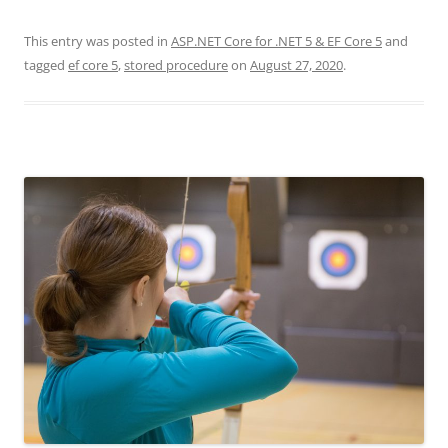
This entry was posted in
ASP.NET Core for .NET 5 & EF Core 5
and
tagged
ef core 5
,
stored procedure
on
August 27, 2020
.