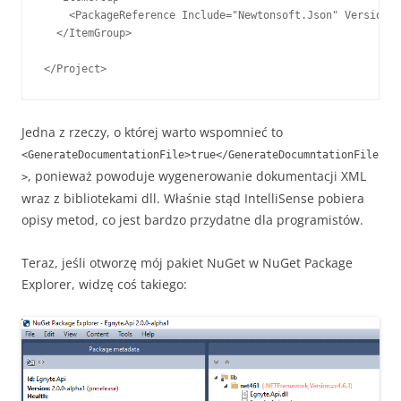
    <PackageReference Include="Newtonsoft.Json" Version="
  </ItemGroup>

Jedna z rzeczy, o której warto wspomnieć to
<GenerateDocumentationFile>true</GenerateDocumntationFile
, ponieważ powoduje wygenerowanie dokumentacji XML
>
wraz z bibliotekami dll. Właśnie stąd IntelliSense pobiera
opisy metod, co jest bardzo przydatne dla programistów.
Teraz, jeśli otworzę mój pakiet NuGet w NuGet Package
Explorer, widzę coś takiego: