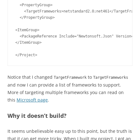
  <PropertyGroup>

    <TargetFrameworks>netstandard2.0;net461</TargetFramew
  </PropertyGroup>

<ItemGroup>

  <PackageReference Include="Newtonsoft.Json" Version="12
</ItemGroup>

</Project>
Notice that I changed
to
TargetFramework
TargetFrameworks
and now I can provide a list of frameworks to support.
More of targeting multiple frameworks you can read on
this
Microsoft page
.
Why it doesn’t build?
It seems unbelievable easy up to this point, but the truth is
that it can get more tricky. When I built my project, I got an