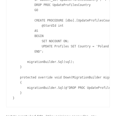
            DROP PROC UpdateProfilesCountry

            GO

            CREATE PROCEDURE [dbo].[UpdateProfilesCountry
                @StardId int

            AS

            BEGIN

                SET NOCOUNT ON;

                UPDATE Profiles SET Country = 'Poland' WH
            END";

        migrationBuilder.Sql(sql);

    }

    protected override void Down(MigrationBuilder migrati
    {

        migrationBuilder.Sql(@"DROP PROC UpdateProfilesCo
    }

}