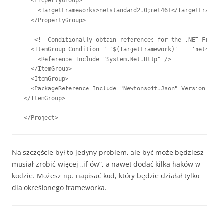
  <PropertyGroup>

    <TargetFrameworks>netstandard2.0;net461</TargetFramew
  </PropertyGroup>

   <!--Conditionally obtain references for the .NET Frame
  <ItemGroup Condition=" '$(TargetFramework)' == 'net461'
    <Reference Include="System.Net.Http" />

  </ItemGroup>

  <ItemGroup>

  <PackageReference Include="Newtonsoft.Json" Version="12
</ItemGroup>

</Project>
Na szczęście był to jedyny problem, ale być może będziesz
musiał zrobić więcej „if-ów”, a nawet dodać kilka haków w
kodzie. Możesz np. napisać kod, który będzie działał tylko
dla określonego frameworka.