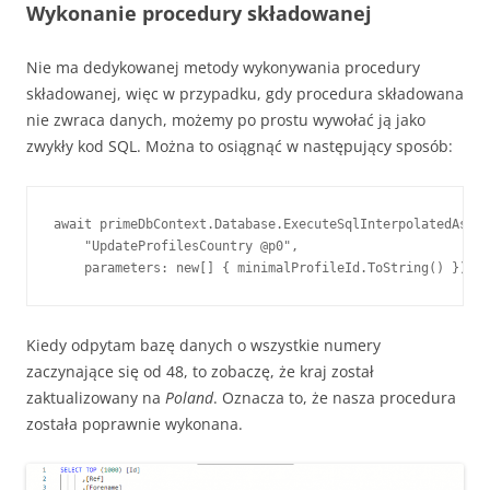
Wykonanie procedury składowanej
Nie ma dedykowanej metody wykonywania procedury
składowanej, więc w przypadku, gdy procedura składowana
nie zwraca danych, możemy po prostu wywołać ją jako
zwykły kod SQL. Można to osiągnąć w następujący sposób:
await primeDbContext.Database.ExecuteSqlInterpolatedAsync
    "UpdateProfilesCountry @p0",

    parameters: new[] { minimalProfileId.ToString() });
Kiedy odpytam bazę danych o wszystkie numery
zaczynające się od 48, to zobaczę, że kraj został
zaktualizowany na
Poland
. Oznacza to, że nasza procedura
została poprawnie wykonana.