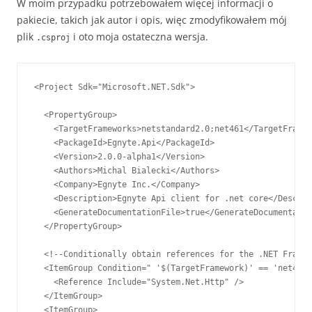
W moim przypadku potrzebowałem więcej informacji o
pakiecie, takich jak autor i opis, więc zmodyfikowałem mój
plik
i oto moja ostateczna wersja.
.csproj
<Project Sdk="Microsoft.NET.Sdk">

  <PropertyGroup>

    <TargetFrameworks>netstandard2.0;net461</TargetFramew
    <PackageId>Egnyte.Api</PackageId>

    <Version>2.0.0-alpha1</Version>

    <Authors>Michal Bialecki</Authors>

    <Company>Egnyte Inc.</Company>

    <Description>Egnyte Api client for .net core</Descrip
    <GenerateDocumentationFile>true</GenerateDocumentatio
  </PropertyGroup>

  <!--Conditionally obtain references for the .NET Framew
  <ItemGroup Condition=" '$(TargetFramework)' == 'net461'
    <Reference Include="System.Net.Http" />

  </ItemGroup>

  <ItemGroup>
