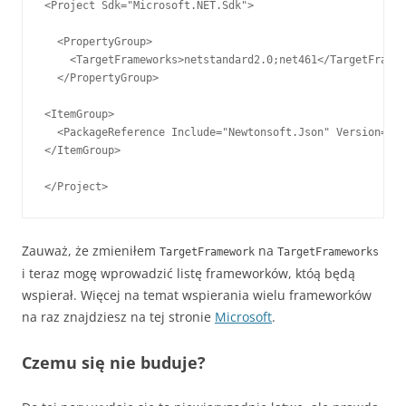
<Project Sdk="Microsoft.NET.Sdk">

  <PropertyGroup>

    <TargetFrameworks>netstandard2.0;net461</TargetFramew
  </PropertyGroup>

<ItemGroup>

  <PackageReference Include="Newtonsoft.Json" Version="12
</ItemGroup>

</Project>
Zauważ, że zmieniłem
na
TargetFramework
TargetFrameworks
i teraz mogę wprowadzić listę frameworków, któą będą
wspierał. Więcej na temat wspierania wielu frameworków
na raz znajdziesz na tej stronie
Microsoft
.
Czemu się nie buduje?