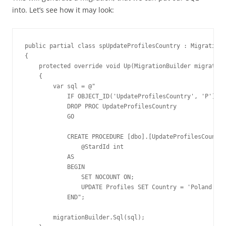
into. Let’s see how it may look:
public partial class spUpdateProfilesCountry : Migration

{

    protected override void Up(MigrationBuilder migration
    {

        var sql = @"

            IF OBJECT_ID('UpdateProfilesCountry', 'P') IS
            DROP PROC UpdateProfilesCountry

            GO

            CREATE PROCEDURE [dbo].[UpdateProfilesCountry
                @StardId int

            AS

            BEGIN

                SET NOCOUNT ON;

                UPDATE Profiles SET Country = 'Poland' WH
            END";

        migrationBuilder.Sql(sql);
