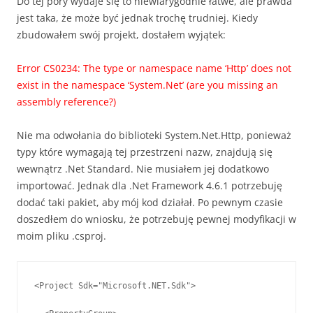
Do tej pory wydaje się to niewiarygodnie łatwe, ale prawda
jest taka, że może być jednak trochę trudniej. Kiedy
zbudowałem swój projekt, dostałem wyjątek:
Error CS0234: The type or namespace name ‘Http’ does not
exist in the namespace ‘System.Net’ (are you missing an
assembly reference?)
Nie ma odwołania do biblioteki System.Net.Http, ponieważ
typy które wymagają tej przestrzeni nazw, znajdują się
wewnątrz .Net Standard. Nie musiałem jej dodatkowo
importować. Jednak dla .Net Framework 4.6.1 potrzebuję
dodać taki pakiet, aby mój kod działał. Po pewnym czasie
doszedłem do wniosku, że potrzebuję pewnej modyfikacji w
moim pliku .csproj.
<Project Sdk="Microsoft.NET.Sdk">
