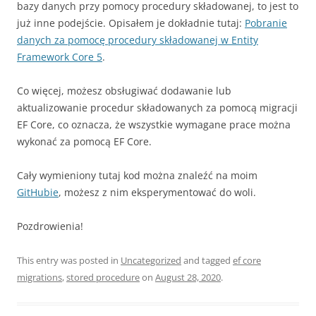
bazy danych przy pomocy procedury składowanej, to jest to
już inne podejście. Opisałem je dokładnie tutaj:
Pobranie
danych za pomocę procedury składowanej w Entity
Framework Core 5
.
Co więcej, możesz obsługiwać dodawanie lub
aktualizowanie procedur składowanych za pomocą migracji
EF Core, co oznacza, że wszystkie wymagane prace można
wykonać za pomocą EF Core.
Cały wymieniony tutaj kod można znaleźć na moim
GitHubie
, możesz z nim eksperymentować do woli.
Pozdrowienia!
This entry was posted in
Uncategorized
and tagged
ef core
migrations
,
stored procedure
on
August 28, 2020
.