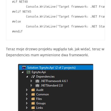
#if NET40

        Console.WriteLine("Target framework: .NET Framewo
#elif NET45  

        Console.WriteLine("Target framework: .NET Framewo
#else

        Console.WriteLine("Target framework: .NET Standar
#endif
Teraz moje drzewo projektu wygląda tak. Jak widać, teraz w
Dependencies mam wymienione dwa frameworki.