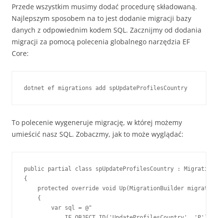
Przede wszystkim musimy dodać procedurę składowaną.
Najlepszym sposobem na to jest dodanie migracji bazy
danych z odpowiednim kodem SQL. Zacznijmy od dodania
migracji za pomocą polecenia globalnego narzędzia EF
Core:
dotnet ef migrations add spUpdateProfilesCountry
To polecenie wygeneruje migrację, w której możemy
umieścić nasz SQL. Zobaczmy, jak to może wyglądać:
public partial class spUpdateProfilesCountry : Migration

{

    protected override void Up(MigrationBuilder migration
    {

        var sql = @"

            IF OBJECT_ID('UpdateProfilesCountry', 'P') IS