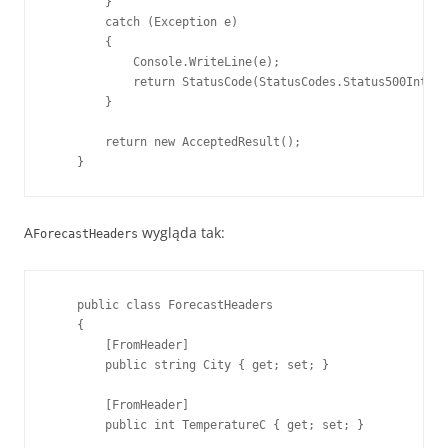
        }

        catch (Exception e)

        {

            Console.WriteLine(e);

            return StatusCode(StatusCodes.Status500Intern
        }

        return new AcceptedResult();

    }
A
wygląda tak:
ForecastHeaders
    public class ForecastHeaders

    {

        [FromHeader]

        public string City { get; set; }

        [FromHeader]

        public int TemperatureC { get; set; }
