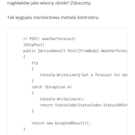
nagłówków jako własny obiekt? Zobaczmy.
Tak wygląda standardowa metoda kontrolera.
    // POST: weatherForecast/

    [HttpPost]

    public IActionResult Post([FromBody] WeatherForecast 
    {

        try

        {

            Console.WriteLine($"Got a forecast for data: 
        }

        catch (Exception e)

        {

            Console.WriteLine(e);

            return StatusCode(StatusCodes.Status500Intern
        }

        return new AcceptedResult();

    }