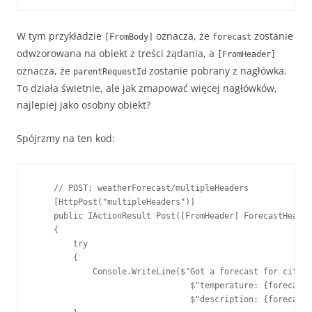
W tym przykładzie
oznacza, że
zostanie
[FromBody]
forecast
odwzorowana na obiekt z treści żądania, a
[FromHeader]
oznacza, że
zostanie pobrany z nagłówka.
parentRequestId
To działa świetnie, ale jak zmapować więcej nagłówków,
najlepiej jako osobny obiekt?
Spójrzmy na ten kod:
    // POST: weatherForecast/multipleHeaders

    [HttpPost("multipleHeaders")]

    public IActionResult Post([FromHeader] ForecastHeader
    {

        try

        {

            Console.WriteLine($"Got a forecast for city: 
                                $"temperature: {forecastH
                                $"description: {forecastH