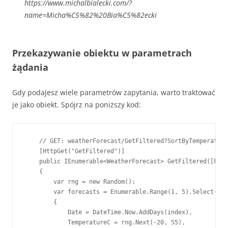
https://www.michalbialecki.com/?
name=Micha%C5%82%20Bia%C5%82ecki
Przekazywanie obiektu w parametrach
żądania
Gdy podajesz wiele parametrów zapytania, warto traktować
je jako obiekt. Spójrz na poniższy kod:
    // GET: weatherForecast/GetFiltered?SortByTemperature
    [HttpGet("GetFiltered")]

    public IEnumerable<WeatherForecast> GetFiltered([From
    {

        var rng = new Random();

        var forecasts = Enumerable.Range(1, 5).Select(ind
        {

            Date = DateTime.Now.AddDays(index),

            TemperatureC = rng.Next(-20, 55),
