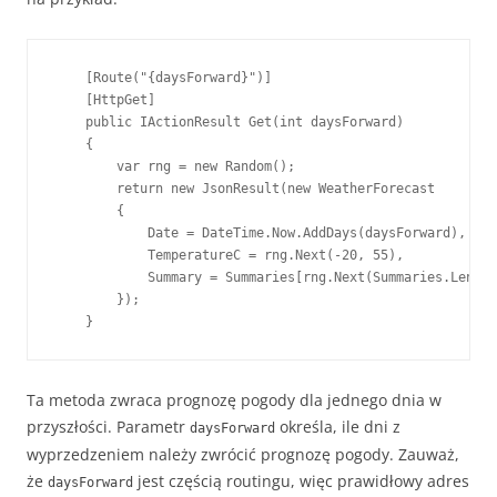
    [Route("{daysForward}")]

    [HttpGet]

    public IActionResult Get(int daysForward)

    {

        var rng = new Random();

        return new JsonResult(new WeatherForecast

        {

            Date = DateTime.Now.AddDays(daysForward),

            TemperatureC = rng.Next(-20, 55),

            Summary = Summaries[rng.Next(Summaries.Length
        });

    }
Ta metoda zwraca prognozę pogody dla jednego dnia w
przyszłości. Parametr
określa, ile dni z
daysForward
wyprzedzeniem należy zwrócić prognozę pogody. Zauważ,
że
jest częścią routingu, więc prawidłowy adres
daysForward