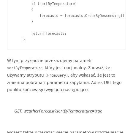
        if (sortByTemperature)

        {

            forecasts = forecasts.OrderByDescending(f => 
        }

        return forecasts;

    }
W tym przykładzie przekazujemy parametr
, który jest opcjonalny. Zauważ, że
sortByTemperature
używamy atrybutu
, aby wskazać, że jest to
[FromQuery]
zmienna pobrana z parametru zapytania. Adres URL tego
punktu końcowego wygląda następująco:
GET: weatherForecast?sortByTemperature=true
Możesz także przekazać więcej parametrów rozdzielając je