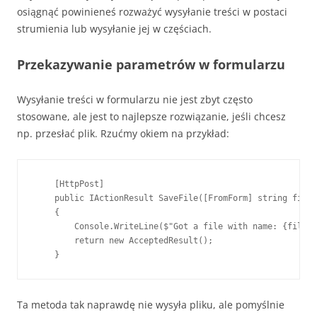
osiągnąć powinieneś rozważyć wysyłanie treści w postaci
strumienia lub wysyłanie jej w częściach.
Przekazywanie parametrów w formularzu
Wysyłanie treści w formularzu nie jest zbyt często
stosowane, ale jest to najlepsze rozwiązanie, jeśli chcesz
np. przesłać plik. Rzućmy okiem na przykład:
    [HttpPost]

    public IActionResult SaveFile([FromForm] string fileN
    {

        Console.WriteLine($"Got a file with name: {fileNa
        return new AcceptedResult();

    }
Ta metoda tak naprawdę nie wysyła pliku, ale pomyślnie