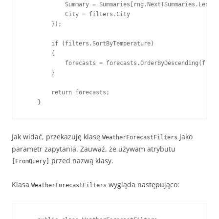
            Summary = Summaries[rng.Next(Summaries.Length
            City = filters.City

        });

        if (filters.SortByTemperature)

        {

            forecasts = forecasts.OrderByDescending(f => 
        }

        return forecasts;

    }
Jak widać, przekazuję klasę
jako
WeatherForecastFilters
parametr zapytania. Zauważ, że używam atrybutu
przed nazwą klasy.
[FromQuery]
Klasa
wygląda następująco:
WeatherForecastFilters