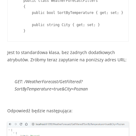
    public class WeatherForecastFilters

    {

        public bool SortByTemperature { get; set; }

        public string City { get; set; }

    }
Jest to standardowa klasa, bez żadnych dodatkowych
atrybutów. Zróbmy teraz zapytanie na poniższy adres URL:
GET: /WeatherForecast/GetFiltered?
SortByTemperature=true&City=Poznan
Odpowiedź będzie następująca: