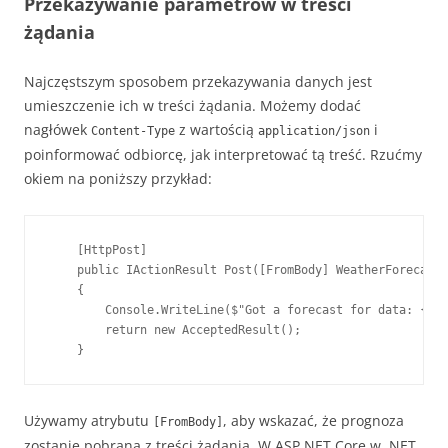
Przekazywanie parametrów w treści
żądania
Najczęstszym sposobem przekazywania danych jest
umieszczenie ich w treści żądania. Możemy dodać
nagłówek
z wartością
i
Content-Type
application/json
poinformować odbiorcę, jak interpretować tą treść. Rzućmy
okiem na poniższy przykład:
    [HttpPost]

    public IActionResult Post([FromBody] WeatherForecast 
    {

        Console.WriteLine($"Got a forecast for data: {for
        return new AcceptedResult();

    }
Używamy atrybutu
, aby wskazać, że prognoza
[FromBody]
zostanie pobrana z treści żądania. W ASP.NET Core w .NET