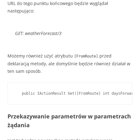
URL do tego punktu końcowego będzie wyglądał
następująco:
GET: weatherForecast/3
Możemy również użyć atrybutu
przed
[FromRoute]
deklaracją metody, ale domyślnie będzie również działał w
ten sam sposób.
   public IActionResult Get([FromRoute] int daysForward)
Przekazywanie parametrów w parametrach
żądania