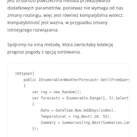
Jest to bardzo powszechna metoda przekazywania
dodatkowych parametrów, ponieważ nie wymaga od nas
zmiany routingu, więc jest również kompatybilna wstecz.
Kompatybilność jest ważna, w przypadku zmiany
istniejącego rozwiązania.
Spójrzmy na inną metodę, która zwróciłaby kolekcję
prognoz pogody z opcją sortowania.
[HttpGet]

    public IEnumerable<WeatherForecast> Get([FromQuery]bo
    {

        var rng = new Random();

        var forecasts = Enumerable.Range(1, 5).Select(ind
        {

            Date = DateTime.Now.AddDays(index),

            TemperatureC = rng.Next(-20, 55),

            Summary = Summaries[rng.Next(Summaries.Length
        });
