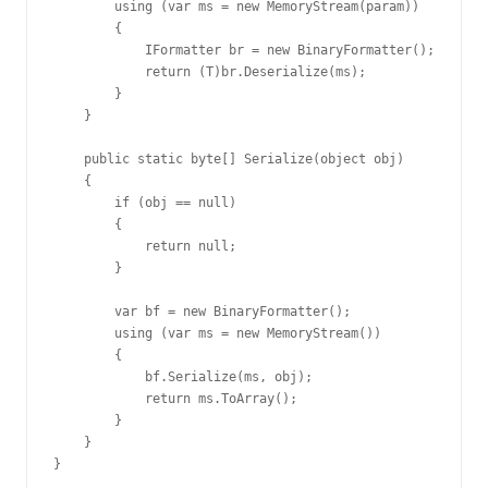
        using (var ms = new MemoryStream(param))

        {

            IFormatter br = new BinaryFormatter();

            return (T)br.Deserialize(ms);

        }

    }

    public static byte[] Serialize(object obj)

    {

        if (obj == null)

        {

            return null;

        }

        var bf = new BinaryFormatter();

        using (var ms = new MemoryStream())

        {

            bf.Serialize(ms, obj);

            return ms.ToArray();

        }

    }

}