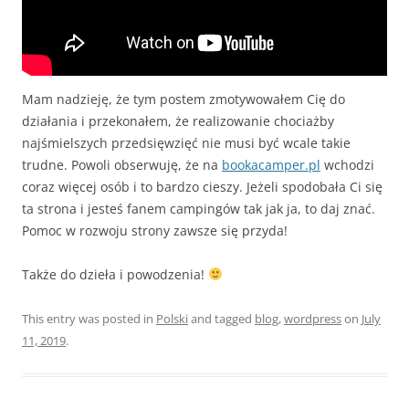
Mam nadzieję, że tym postem zmotywowałem Cię do
działania i przekonałem, że realizowanie chociażby
najśmielszych przedsięwzięć nie musi być wcale takie
trudne. Powoli obserwuję, że na
bookacamper.pl
wchodzi
coraz więcej osób i to bardzo cieszy. Jeżeli spodobała Ci się
ta strona i jesteś fanem campingów tak jak ja, to daj znać.
Pomoc w rozwoju strony zawsze się przyda!
Także do dzieła i powodzenia!
This entry was posted in
Polski
and tagged
blog
,
wordpress
on
July
11, 2019
.