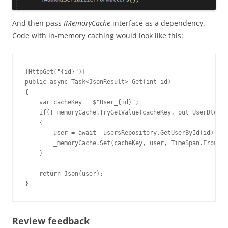
And then pass
IMemoryCache
interface as a dependency.
Code with in-memory caching would look like this:
[HttpGet("{id}")]

public async Task<JsonResult> Get(int id)

{

    var cacheKey = $"User_{id}";

    if(!_memoryCache.TryGetValue(cacheKey, out UserDto us
    {

        user = await _usersRepository.GetUserById(id);

        _memoryCache.Set(cacheKey, user, TimeSpan.FromMin
    }

    return Json(user);

}
Review feedback