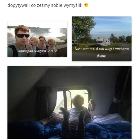
dopytywali co żeśmy sobie wymyślili
Nasz kamper. 6 ton wagi i mnóstwo
Wodospad Niagara, 2017r.
frajdy.