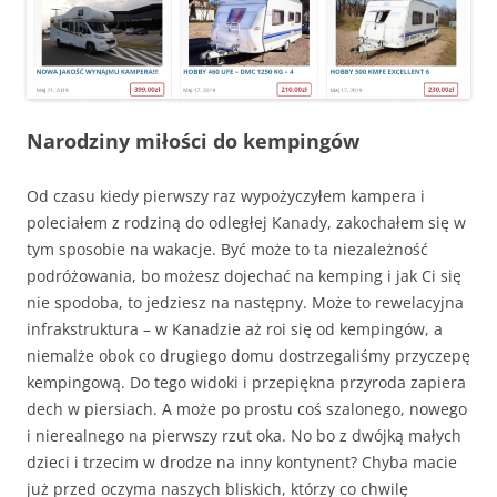
Narodziny miłości do kempingów
Od czasu kiedy pierwszy raz wypożyczyłem kampera i
poleciałem z rodziną do odległej Kanady, zakochałem się w
tym sposobie na wakacje. Być może to ta niezależność
podróżowania, bo możesz dojechać na kemping i jak Ci się
nie spodoba, to jedziesz na następny. Może to rewelacyjna
infrakstruktura – w Kanadzie aż roi się od kempingów, a
niemalże obok co drugiego domu dostrzegaliśmy przyczepę
kempingową. Do tego widoki i przepiękna przyroda zapiera
dech w piersiach. A może po prostu coś szalonego, nowego
i nierealnego na pierwszy rzut oka. No bo z dwójką małych
dzieci i trzecim w drodze na inny kontynent? Chyba macie
już przed oczyma naszych bliskich, którzy co chwilę