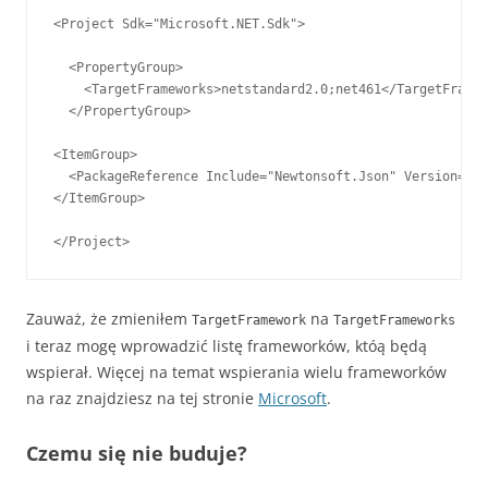
<Project Sdk="Microsoft.NET.Sdk">

  <PropertyGroup>

    <TargetFrameworks>netstandard2.0;net461</TargetFramew
  </PropertyGroup>

<ItemGroup>

  <PackageReference Include="Newtonsoft.Json" Version="12
</ItemGroup>

</Project>
Zauważ, że zmieniłem
na
TargetFramework
TargetFrameworks
i teraz mogę wprowadzić listę frameworków, któą będą
wspierał. Więcej na temat wspierania wielu frameworków
na raz znajdziesz na tej stronie
Microsoft
.
Czemu się nie buduje?