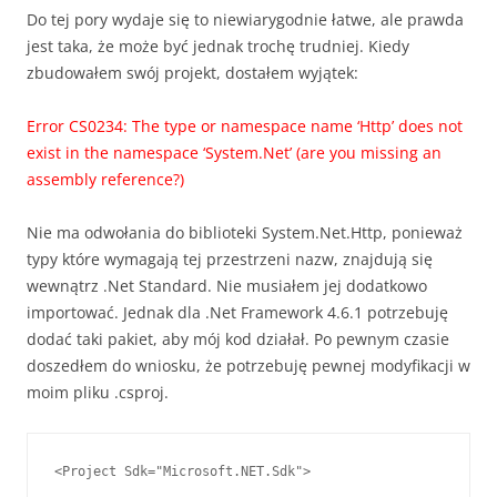
Do tej pory wydaje się to niewiarygodnie łatwe, ale prawda
jest taka, że może być jednak trochę trudniej. Kiedy
zbudowałem swój projekt, dostałem wyjątek:
Error CS0234: The type or namespace name ‘Http’ does not
exist in the namespace ‘System.Net’ (are you missing an
assembly reference?)
Nie ma odwołania do biblioteki System.Net.Http, ponieważ
typy które wymagają tej przestrzeni nazw, znajdują się
wewnątrz .Net Standard. Nie musiałem jej dodatkowo
importować. Jednak dla .Net Framework 4.6.1 potrzebuję
dodać taki pakiet, aby mój kod działał. Po pewnym czasie
doszedłem do wniosku, że potrzebuję pewnej modyfikacji w
moim pliku .csproj.
<Project Sdk="Microsoft.NET.Sdk">
