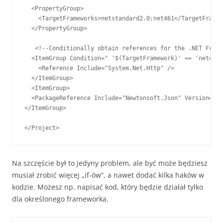
  <PropertyGroup>

    <TargetFrameworks>netstandard2.0;net461</TargetFramew
  </PropertyGroup>

   <!--Conditionally obtain references for the .NET Frame
  <ItemGroup Condition=" '$(TargetFramework)' == 'net461'
    <Reference Include="System.Net.Http" />

  </ItemGroup>

  <ItemGroup>

  <PackageReference Include="Newtonsoft.Json" Version="12
</ItemGroup>

</Project>
Na szczęście był to jedyny problem, ale być może będziesz
musiał zrobić więcej „if-ów”, a nawet dodać kilka haków w
kodzie. Możesz np. napisać kod, który będzie działał tylko
dla określonego frameworka.