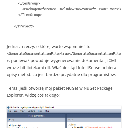
  <ItemGroup>

    <PackageReference Include="Newtonsoft.Json" Version="
  </ItemGroup>

Jedna z rzeczy, o której warto wspomnieć to
<GenerateDocumentationFile>true</GenerateDocumntationFile
, ponieważ powoduje wygenerowanie dokumentacji XML
>
wraz z bibliotekami dll. Właśnie stąd IntelliSense pobiera
opisy metod, co jest bardzo przydatne dla programistów.
Teraz, jeśli otworzę mój pakiet NuGet w NuGet Package
Explorer, widzę coś takiego: