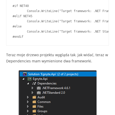
#if NET40

        Console.WriteLine("Target framework: .NET Framewo
#elif NET45  

        Console.WriteLine("Target framework: .NET Framewo
#else

        Console.WriteLine("Target framework: .NET Standar
#endif
Teraz moje drzewo projektu wygląda tak. Jak widać, teraz w
Dependencies mam wymienione dwa frameworki.