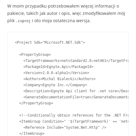
W moim przypadku potrzebowałem więcej informacji o
pakiecie, takich jak autor i opis, więc zmodyfikowałem mój
plik
i oto moja ostateczna wersja.
.csproj
<Project Sdk="Microsoft.NET.Sdk">

  <PropertyGroup>

    <TargetFrameworks>netstandard2.0;net461</TargetFramew
    <PackageId>Egnyte.Api</PackageId>

    <Version>2.0.0-alpha1</Version>

    <Authors>Michal Bialecki</Authors>

    <Company>Egnyte Inc.</Company>

    <Description>Egnyte Api client for .net core</Descrip
    <GenerateDocumentationFile>true</GenerateDocumentatio
  </PropertyGroup>

  <!--Conditionally obtain references for the .NET Framew
  <ItemGroup Condition=" '$(TargetFramework)' == 'net461'
    <Reference Include="System.Net.Http" />

  </ItemGroup>
