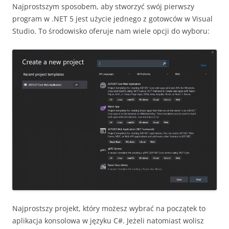
Najprostszym sposobem, aby stworzyć swój pierwszy
program w .NET 5 jest użycie jednego z gotowców w Visual
Studio. To środowisko oferuje nam wiele opcji do wyboru:
Najprostszy projekt, który możesz wybrać na początek to
aplikacja konsolowa w języku C#. Jeżeli natomiast wolisz